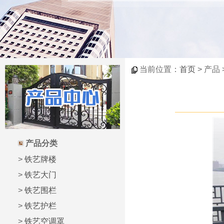
当前位置：
首页
> 产品
产品分类
>
铁艺牌楼
>
铁艺大门
>
铁艺围栏
>
铁艺护栏
>
铁艺空调罩