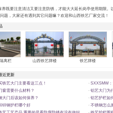
保养既要注意清洁又要注意防锈，才能大大延长岗亭使用期限。
的问题，大家还有遇到其它问题嘛？欢迎和
山西铁艺
厂家交流！
品
隔离栏
山西铁艺牌楼
铁艺牌楼
最近更新
买铁艺大门主要看这三点！
·
SXXSM
门窗需要什么材料？
·
铝艺大门为
钢大门后该如何保养？
·
铝艺护栏如
和锌钢护栏哪个好
·
不锈钢怎么
铁艺工艺产品 重要的是看防腐防锈有没有做好
·
铁艺护栏围