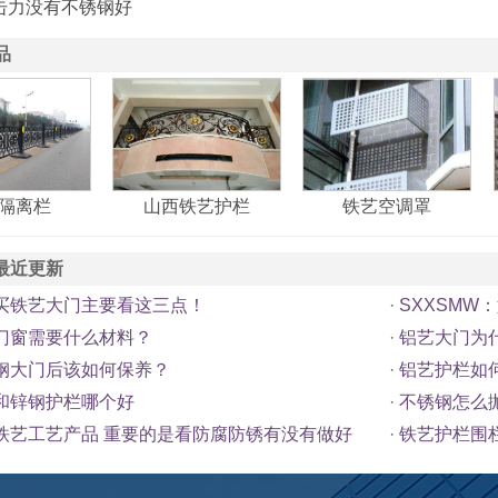
击力没有不锈钢好
品
隔离栏
山西铁艺护栏
铁艺空调罩
最近更新
买铁艺大门主要看这三点！
·
SXXSM
门窗需要什么材料？
·
铝艺大门为
钢大门后该如何保养？
·
铝艺护栏如
和锌钢护栏哪个好
·
不锈钢怎么
铁艺工艺产品 重要的是看防腐防锈有没有做好
·
铁艺护栏围