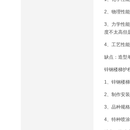
2、物理性
3、力学性
度不太高但
4、工艺性
缺点：造型
锌钢楼梯护
1、锌钢楼
2、制作安
3、品种规
4、特种喷