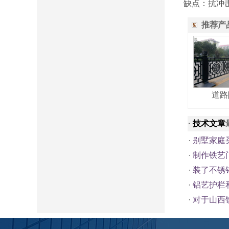
缺点：抗冲
推荐产
道路
·
技术文章
·
别墅家庭
·
制作铁艺
·
装了不锈
·
铝艺护栏
·
对于山西