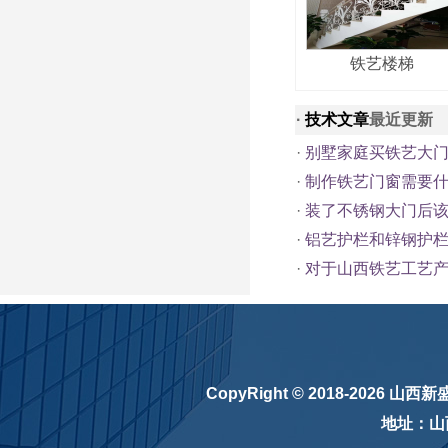
铁艺楼梯
·
技术文章
最近更新
·
别墅家庭买铁艺大
·
制作铁艺门窗需要
·
装了不锈钢大门后
·
铝艺护栏和锌钢护
·
对于山西铁艺工艺产
CopyRight © 2018-2026
山西新
地址：山