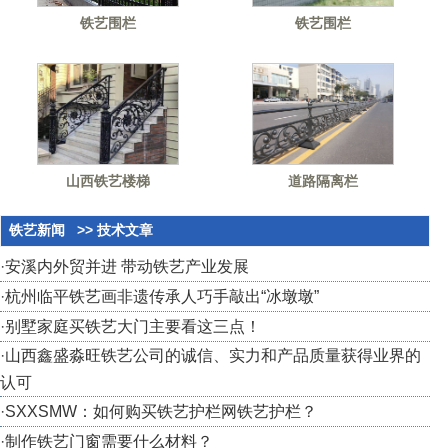
铁艺围栏
铁艺围栏
山西铁艺楼梯
道路隔离栏
铁艺新闻
>> 技术文章
·
安溪内外贸并进 带动铁艺产业发展
·
杭州临平铁艺画非遗传承人巧手敲出“冰墩墩”
·
别墅家庭买铁艺大门主要看这三点！
·
山西鑫盛淼旺铁艺公司的诚信、实力和产品质量获得业界的
认可
·
SXXSMW：如何购买铁艺护栏网铁艺护栏？
·
制作铁艺门窗需要什么材料？