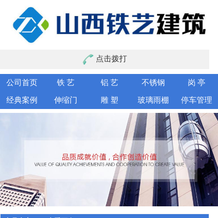
点击拨打
公司首页
铁 艺
铝 艺
不锈钢
岗 亭
经典案例
伸缩门
雕 塑
玻璃雨棚
停车管理