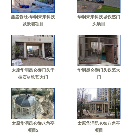
鑫盛淼旺-华润未来科技
华润未来科技城铁艺门
城景墙项目
头项目
太原华润昆仑御门头干
华润昆仑御门头铁艺大
挂石材铁艺大门
门
太原华润昆仑御八角亭
太原华润昆仑御八角亭
项目2
项目