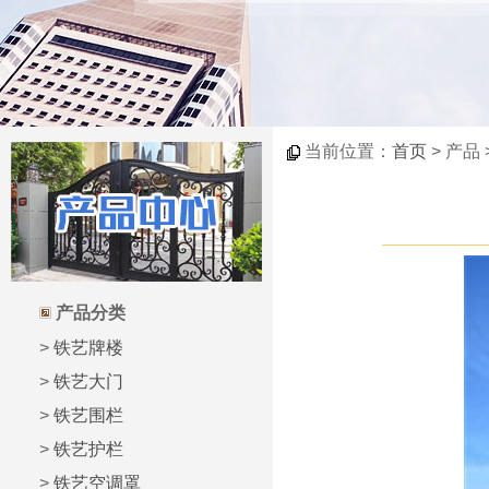
当前位置：
首页
> 产品
产品分类
>
铁艺牌楼
>
铁艺大门
>
铁艺围栏
>
铁艺护栏
>
铁艺空调罩