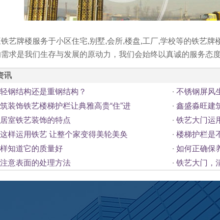
铁艺牌楼服务于小区住宅,别墅,会所,楼盘,工厂,学校等的铁艺
的需求是我们生存与发展的原动力，我们会始终以真诚的服务态
资讯
轻钢结构还是重钢结构？
·
不锈钢屏风
筑装饰铁艺楼梯护栏让典雅高贵“住”进
·
鑫盛淼旺建
居室铁艺装饰的特点
·
铁艺大门运
这样运用铁艺 让整个家变得美轮美奂
·
楼梯护栏是
样知道它的质量好
·
如何正确保
注意表面的处理方法
·
铁艺大门，