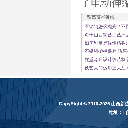
了电动伸
· 铁艺技术资讯
·
不锈钢怎么抛光？不
·
对于山西铁艺工艺产
·
如何判定是轻钢结构
·
不锈钢护栏保养 防
·
鑫盛淼旺设计铁艺制
·
铁艺大门运用三大注
CopyRight © 2018-2026
山西新
地址：山