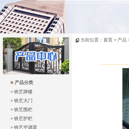
当前位置：
首页
> 产品
产品分类
>
铁艺牌楼
>
铁艺大门
>
铁艺围栏
>
铁艺护栏
>
铁艺空调罩