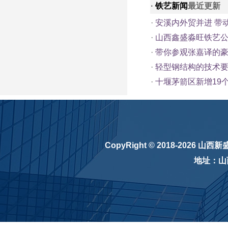
·
铁艺新闻
最近更新
·
安溪内外贸并进 带
·
山西鑫盛淼旺铁艺
·
带你参观张嘉译的
·
轻型钢结构的技术
·
十堰茅箭区新增19
CopyRight © 2018-2026
山西新
地址：山