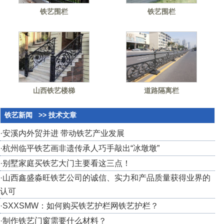
铁艺围栏
铁艺围栏
山西铁艺楼梯
道路隔离栏
铁艺新闻
>> 技术文章
·
安溪内外贸并进 带动铁艺产业发展
·
杭州临平铁艺画非遗传承人巧手敲出“冰墩墩”
·
别墅家庭买铁艺大门主要看这三点！
·
山西鑫盛淼旺铁艺公司的诚信、实力和产品质量获得业界的
认可
·
SXXSMW：如何购买铁艺护栏网铁艺护栏？
·
制作铁艺门窗需要什么材料？