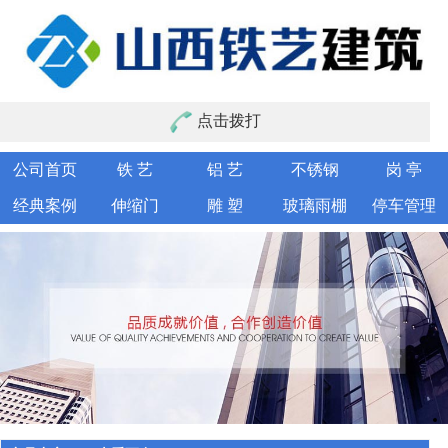
点击拨打
公司首页
铁 艺
铝 艺
不锈钢
岗 亭
经典案例
伸缩门
雕 塑
玻璃雨棚
停车管理