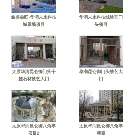
鑫盛淼旺-华润未来科技
华润未来科技城铁艺门
城景墙项目
头项目
太原华润昆仑御门头干
华润昆仑御门头铁艺大
挂石材铁艺大门
门
太原华润昆仑御八角亭
太原华润昆仑御八角亭
项目2
项目